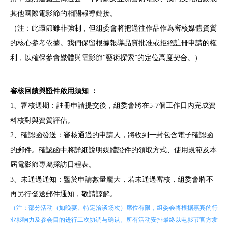
其他國際電影節的相關報導鏈接。
（注：此環節雖非強制，但組委會將把過往作品作為審核媒體資質
的核心參考依據。我們保留根據報導品質批准或拒絕註冊申請的權
利，以確保參會媒體與電影節“藝術探索”的定位高度契合。）
審核回饋與證件啟用須知 ：
1、審核週期：
註冊申請提交後，組委會將在5-7個工作日內完成資
料核對與資質評估。
2、確認函發送：
審核通過的申請人，將收到一封包含電子確認函
的郵件。確認函中將詳細說明媒體證件的領取方式、使用規範及本
屆電影節專屬採訪日程表。
3、未通過通知：
鑒於申請數量龐大，若未通過審核，組委會將不
再另行發送郵件通知，敬請諒解。
（注：部分活动（如晚宴、特定洽谈场次）席位有限，组委会将根据嘉宾的行
业影响力及参会目的进行二次协调与确认。所有活动安排最终以电影节官方发