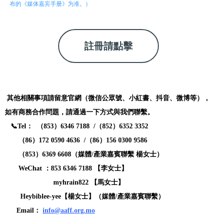
布的《媒体嘉宾手册》为准。）
註冊請點擊
其他相關事項請留意官網（微信公眾號、小紅書、抖音、微博等），
如有商務合作問題，請通過一下方式與我們聯繫。
📞Tel
： （
853
）
6346 7188 /
（
852
）
6352 3352
（
86
）
172 0590 4636 /
（
86
）
156 0300 9586
（
853
）
6369 6608
（媒體
/
產業嘉賓聯繫 楊女士）
WeChat
：
853 6346 7188
【李女士】
myhrain822
【馬女士】
Heybiblee-yee
【楊女士】（媒體
/
產業嘉賓聯繫）
Email
：
info@aaff.org.mo