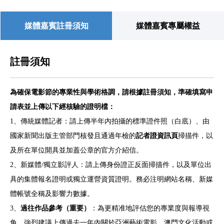
媒體嘉賓註冊須知
媒體嘉賓專屬權益
註冊須知
為確保電影節的專業性與學術格調，請根據註冊須知，準確填寫申
請表並上傳以下經核驗的證明檔：
1、傳統媒體記者：
請上傳半年內拍攝的標準證件照（白底）、由
國家新聞出版主管部門核發且通過年檢的
記者證資訊頁
掃描件，以
及所在單位開具並加蓋公章的官方介紹信。
2、新媒體/獨立影評人：
請上傳身份證正反面掃描件，以及單位出
具的集體報名證明或獨立運營資質證明。務必注明網站名稱、新媒
體帳號全稱及影響力數據。
3、
過往作品參考（重要）
：
為更精准地評估您的專業度與報導視
角，強烈建議上傳過去一年內關於亞洲藝術電影、澳門文化活動或