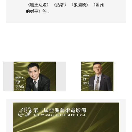
《霸王别姬》 《活著》 《狼圖騰》 《圖雅
的婚事》等 。