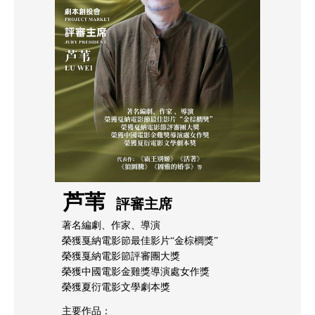
芦苇
評審主席
著名編劇、作家、導演
榮獲戛納電影節最佳影片“金棕櫚獎”
榮獲戛納電影節評審團大獎
榮獲中國電影金雞獎導演處女作獎
榮獲夏衍電影文學劇本獎
主要作品：